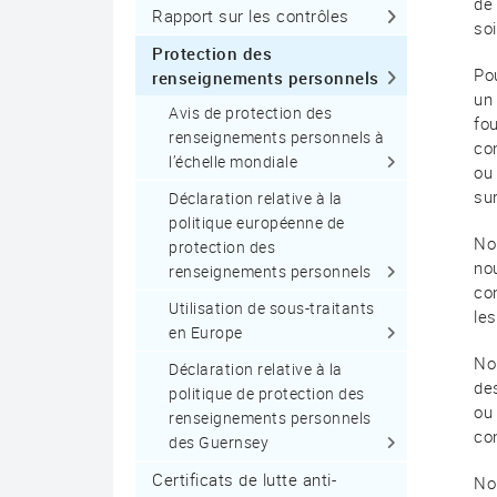
de 
Rapport sur les contrôles
soi
Protection des
Po
renseignements personnels
un
Avis de protection des
fou
renseignements personnels à
co
l’échelle mondiale
ou
sur
Déclaration relative à la
politique européenne de
Nou
protection des
no
renseignements personnels
co
Utilisation de sous-traitants
le
en Europe
No
Déclaration relative à la
des
politique de protection des
ou
renseignements personnels
con
des Guernsey
Certificats de lutte anti-
Nou