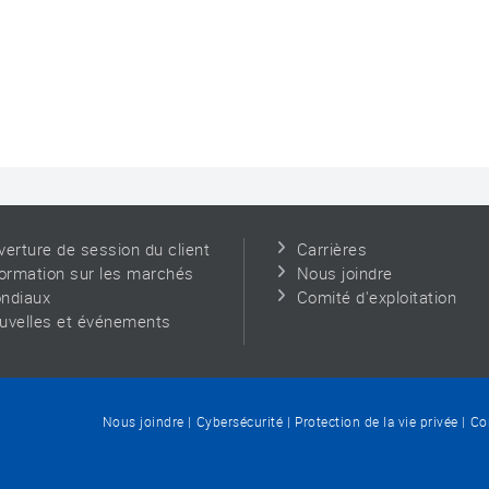
verture de session du client
Carrières
formation sur les marchés
Nous joindre
ndiaux
Comité d'exploitation
uvelles et événements
Nous joindre
Cybersécurité
Protection de la vie privée
Con