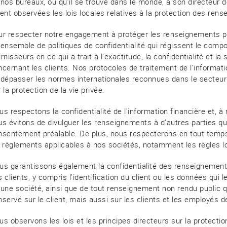
nos bureaux, où qu’il se trouve dans le monde, a son directeur de
ent observées les lois locales relatives à la protection des rens
ur respecter notre engagement à protéger les renseignements p
 ensemble de politiques de confidentialité qui régissent le com
rnisseurs en ce qui a trait à l’exactitude, la confidentialité et 
ncernant les clients. Nos protocoles de traitement de l’informat
 dépasser les normes internationales reconnues dans le secteur
 la protection de la vie privée.
s respectons la confidentialité de l’information financière et, à 
us évitons de divulguer les renseignements à d’autres parties 
nsentement préalable. De plus, nous respecterons en tout temps 
s règlements applicables à nos sociétés, notamment les règles lo
us garantissons également la confidentialité des renseignement
 clients, y compris l’identification du client ou les données qui le
 une société, ainsi que de tout renseignement non rendu public 
servé sur le client, mais aussi sur les clients et les employés d
s observons les lois et les principes directeurs sur la protectio