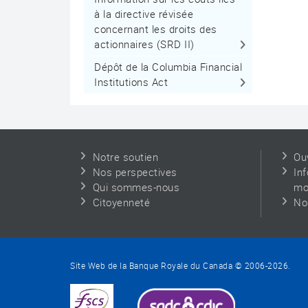
à la directive révisée
concernant les droits des
actionnaires (SRD II)
Dépôt de la Columbia Financial
Institutions Act
Notre soutien
Ou
Nos perspectives
In
Qui sommes-nous
mo
Citoyenneté
No
Site Web de la Banque Royale du Canada © 2006-
2026
.