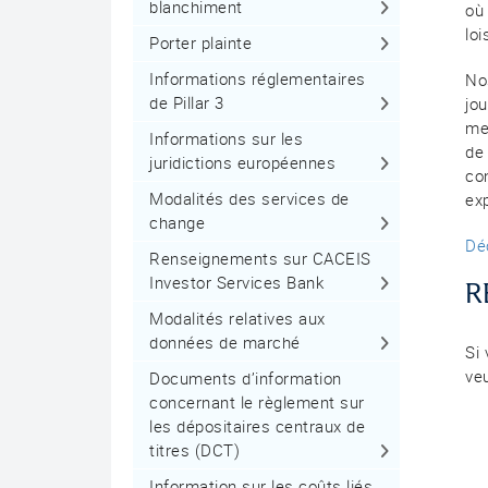
blanchiment
où
loi
Porter plainte
Informations réglementaires
No
de Pillar 3
jo
mes
Informations sur les
de 
juridictions européennes
con
Modalités des services de
ex
change
Déc
Renseignements sur CACEIS
Investor Services Bank
R
Modalités relatives aux
données de marché
Si
ve
Documents d’information
concernant le règlement sur
les dépositaires centraux de
titres (DCT)
Information sur les coûts liés