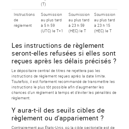
(T)
Instructions
Soumission
Soumission
Soumission
de
au plus tard
au plus tard
au plus tard
règlement
à 5 h 59
à 23 h 59
à 23 h 15
(UTC) le T+1
(HEC) le T
(HEC) le T
Les instructions de règlement
seront-elles refusées si elles sont
reçues après les délais précisés ?
Le dépositaire central de titres ne rejettera pas les
instructions de règlement reçues après la date limite.
Toutefois, il est fortement recommandé de transmettre les
instructions le plus tôt possible afin d'augmenter les
chances d'un règlement à temps et d'éviter les pénalités de
règlement.
Y aura-t-il des seuils cibles de
règlement ou d'appariement ?
Contrairement aux États-Unis, où la cible sectorielle est de