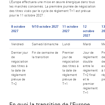
L'Europe effectuera une mise en œuvre énergique dans tous
les marchés concernés. La première journée de négociation
des titres visés par le cycle de règlement T+1 est prévue
pour le 11 octobre 2027 :
8 octobre
9/10 octobre 2027
11 octobre
12
13
2027
2027
octobre
20
2027
Vendredi
Samedi/dimanche
Lundi
Mardi
Me
Dernier jour
Fin de semaine de
Premier
Jour de
Pr
de
la transition
jour de
règlement
de
négociation
négociation
double
de
des titres à
des titres à
entre le
ex
la date de
la date de
règlement
à 
règlement
règlement
T+2 final
rè
prévue de
prévue de
et le
pr
T+2
T+1
premier
règlement
T+1
En quoi la transition de l'Europe